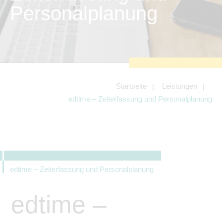
zu sichern.
Personalplanung
Tracking- und Targeting-Cookies
Diese Cookies sind erforderlich, um
unsere Website auf Ihre Bedürfnisse hin
zu optimieren. Hierzu gehört eine
bedarfsgerechte Gestaltung und
fortlaufende Verbesserung unseres
Angebotes einschließlich der
Verknüpfung zu Social-Media-
Angeboten von z.B. Facebook und
Startseite
Leistungen
LinkedIn.
edtime – Zeiterfassung und Personalplanung
Betreibercookies
Diese Cookies sind erforderlich, um z.B.
Google Maps zu nutzen oder
eingebettete Videos abspielen zu
können.
edtime – Zeiterfassung und Personalplanung
edtime –