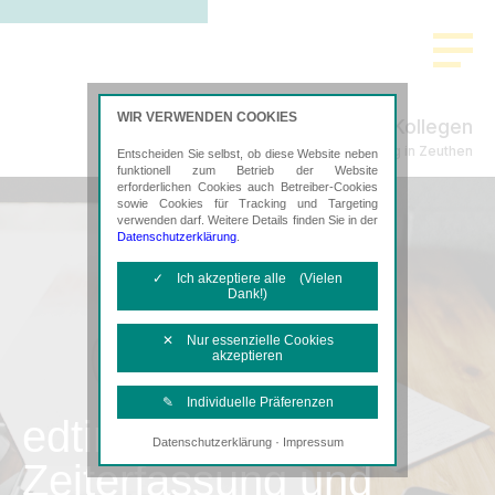
WIR VERWENDEN COOKIES
Zeidler & Kollegen
Steuerberatung in Zeuthen
Entscheiden Sie selbst, ob diese Website neben
funktionell zum Betrieb der Website
erforderlichen Cookies auch Betreiber-Cookies
sowie Cookies für Tracking und Targeting
verwenden darf. Weitere Details finden Sie in der
Datenschutzerklärung
.
✓ Ich akzeptiere alle (Vielen
Dank!)
✕ Nur essenzielle Cookies
akzeptieren
✎ Individuelle Präferenzen
edtime
·
Datenschutzerklärung
Impressum
Notwendige Cookies
Zeiterfassung und
Diese Cookies sind erforderlich, um die
grundlegende Funktionalität der Website