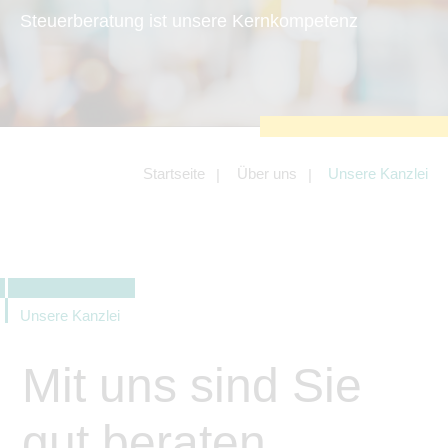
zu sichern.
Steuerberatung ist unsere Kernkompetenz
Tracking- und Targeting-Cookies
Diese Cookies sind erforderlich, um
unsere Website auf Ihre Bedürfnisse hin
zu optimieren. Hierzu gehört eine
bedarfsgerechte Gestaltung und
fortlaufende Verbesserung unseres
Angebotes einschließlich der
Verknüpfung zu Social-Media-
Angeboten von z.B. Facebook und
Startseite
Über uns
Unsere Kanzlei
LinkedIn.
Betreibercookies
Diese Cookies sind erforderlich, um z.B.
Google Maps zu nutzen oder
eingebettete Videos abspielen zu
können.
Unsere Kanzlei
Mit uns sind Sie
gut beraten.